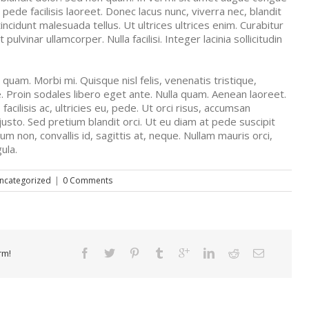
ede facilisis laoreet. Donec lacus nunc, viverra nec, blandit
ncidunt malesuada tellus. Ut ultrices ultrices enim. Curabitur
pulvinar ullamcorper. Nulla facilisi. Integer lacinia sollicitudin
d quam. Morbi mi. Quisque nisl felis, venenatis tristique,
ue. Proin sodales libero eget ante. Nulla quam. Aenean laoreet.
acilisis ac, ultricies eu, pede. Ut orci risus, accumsan
 justo. Sed pretium blandit orci. Ut eu diam at pede suscipit
m non, convallis id, sagittis at, neque. Nullam mauris orci,
gula.
ncategorized
|
0 Comments
rm!