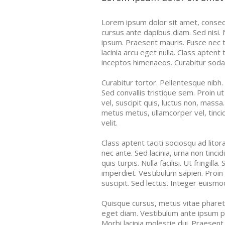
Lorem ipsum dolor sit amet, consecte
cursus ante dapibus diam. Sed nisi. 
ipsum. Praesent mauris. Fusce nec 
lacinia arcu eget nulla. Class aptent
inceptos himenaeos. Curabitur sodales
Curabitur tortor. Pellentesque nibh
Sed convallis tristique sem. Proin ut 
vel, suscipit quis, luctus non, massa.
metus metus, ullamcorper vel, tinc
velit.
Class aptent taciti sociosqu ad lit
nec ante. Sed lacinia, urna non tinc
quis turpis. Nulla facilisi. Ut fringi
imperdiet. Vestibulum sapien. Proin
suscipit. Sed lectus. Integer euismo
Quisque cursus, metus vitae phare
eget diam. Vestibulum ante ipsum pri
Morbi lacinia molestie dui. Praesent