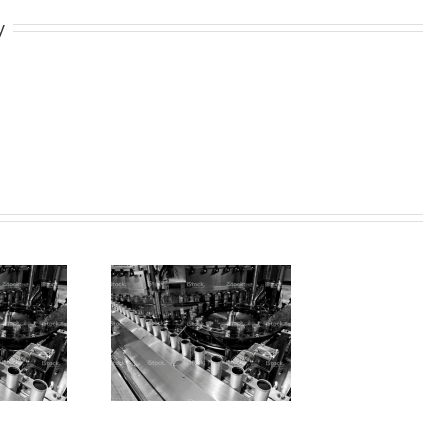
y
ue nisl felis