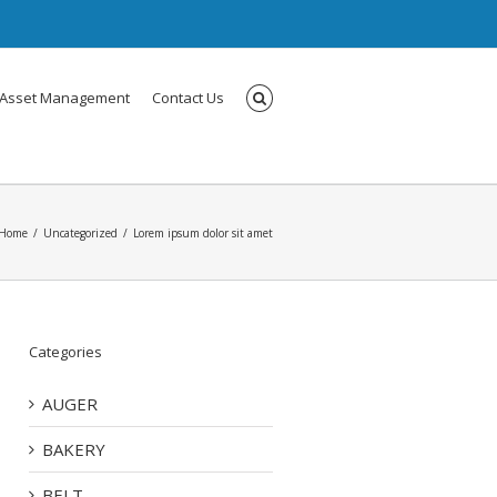
Asset Management
Contact Us
Home
Uncategorized
Lorem ipsum dolor sit amet
Categories
AUGER
BAKERY
BELT