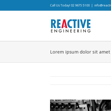
Call Us Today! 02 9675 5100
|
info@react
Lorem ipsum dolor sit amet