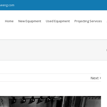
iveeng.com
Home
New Equipment
Used Equipment
Projecting Services
Next