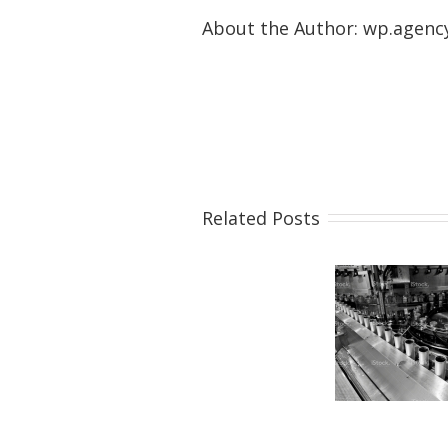
About the Author: 
wp.agenc
Related Posts
Sed non quam
Quisq