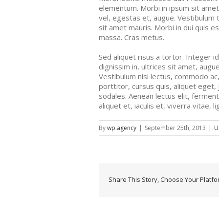
elementum. Morbi in ipsum sit amet p
vel, egestas et, augue. Vestibulum ti
sit amet mauris. Morbi in dui quis est 
massa. Cras metus.
Sed aliquet risus a tortor. Integer i
dignissim in, ultrices sit amet, aug
Vestibulum nisi lectus, commodo ac, f
porttitor, cursus quis, aliquet eget,
sodales. Aenean lectus elit, fermentu
aliquet et, iaculis et, viverra vitae, li
By
wp.agency
|
September 25th, 2013
|
U
Share This Story, Choose Your Platfo