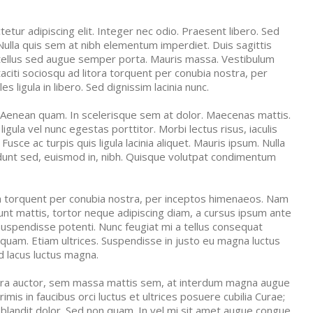
tur adipiscing elit. Integer nec odio. Praesent libero. Sed
Nulla quis sem at nibh elementum imperdiet. Duis sagittis
tellus sed augue semper porta. Mauris massa. Vestibulum
 taciti sociosqu ad litora torquent per conubia nostra, per
 ligula in libero. Sed dignissim lacinia nunc.
. Aenean quam. In scelerisque sem at dolor. Maecenas mattis.
ligula vel nunc egestas porttitor. Morbi lectus risus, iaculis
 Fusce ac turpis quis ligula lacinia aliquet. Mauris ipsum. Nulla
idunt sed, euismod in, nibh. Quisque volutpat condimentum
ora torquent per conubia nostra, per inceptos himenaeos. Nam
idunt mattis, tortor neque adipiscing diam, a cursus ipsum ante
lla. Suspendisse potenti. Nunc feugiat mi a tellus consequat
 quam. Etiam ultrices. Suspendisse in justo eu magna luctus
d lacus luctus magna.
tra auctor, sem massa mattis sem, at interdum magna augue
mis in faucibus orci luctus et ultrices posuere cubilia Curae;
 blandit dolor. Sed non quam. In vel mi sit amet augue congue